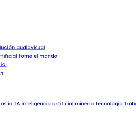
lución audiovisual
rtificial tome el mando
ial
ón
as ia
IA
inteligencia artificial
mineria
tecnologia
trab