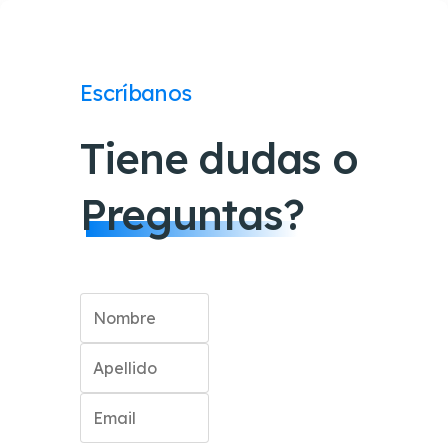
Escríbanos
Tiene dudas o
Preguntas?