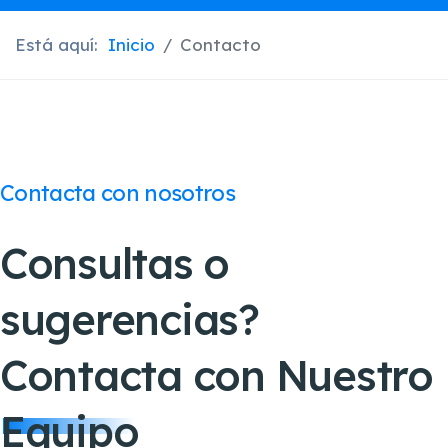
Está aquí:
Inicio
Contacto
Contacta con nosotros
Consultas o
sugerencias?
Contacta con Nuestro
Equipo