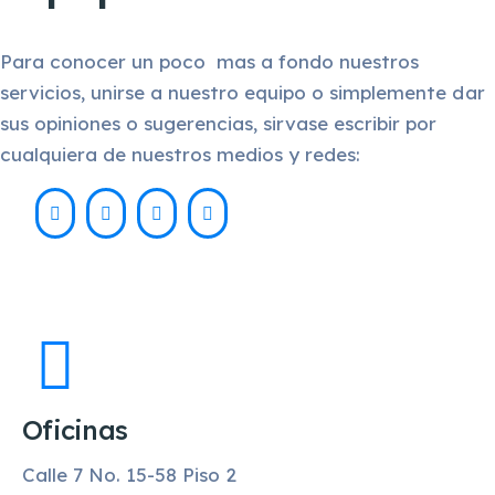
Para conocer un poco mas a fondo nuestros
servicios, unirse a nuestro equipo o simplemente dar
sus opiniones o sugerencias, sirvase escribir por
cualquiera de nuestros medios y redes:
Oficinas
Calle 7 No. 15-58 Piso 2