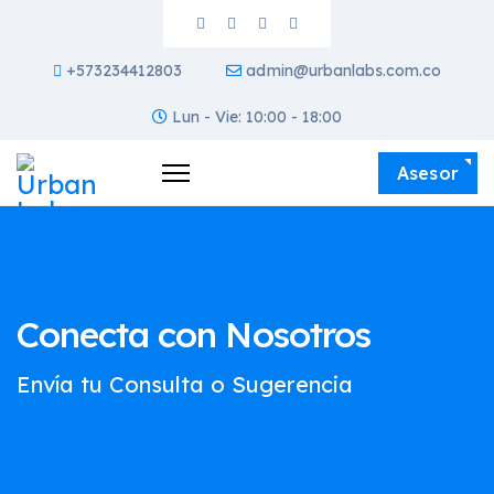
+573234412803
admin@urbanlabs.com.co
Lun - Vie: 10:00 - 18:00
Asesor
Conecta con Nosotros
Envía tu Consulta o Sugerencia