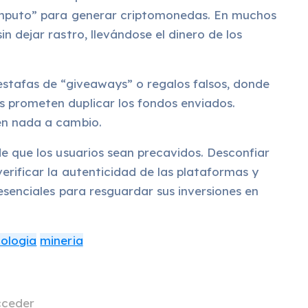
ómputo” para generar criptomonedas. En muchos
n dejar rastro, llevándose el dinero de los
estafas de “giveaways” o regalos falsos, donde
 prometen duplicar los fondos enviados.
en nada a cambio.
e que los usuarios sean precavidos. Desconfiar
erificar la autenticidad de las plataformas y
esenciales para resguardar sus inversiones en
ologia
mineria
 que realmente ocurre detrás del dinero digital
cceder