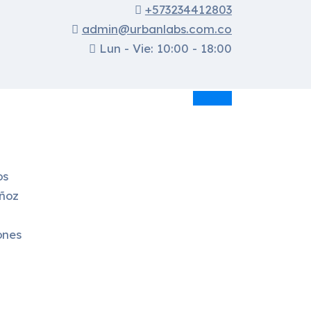
+573234412803
admin@urbanlabs.com.co
Lun - Vie: 10:00 - 18:00
Asesor
os
ñoz
ones