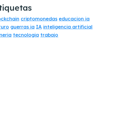
tiquetas
ockchain
criptomonedas
educacion ia
turo
guerras ia
IA
inteligencia artificial
neria
tecnologia
trabajo