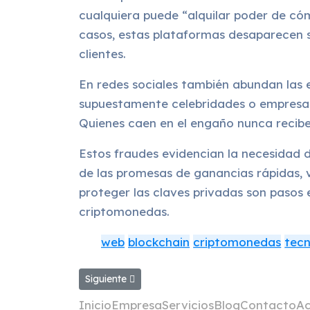
cualquiera puede “alquilar poder de c
casos, estas plataformas desaparecen si
clientes.
En redes sociales también abundan las 
supuestamente celebridades o empresas
Quienes caen en el engaño nunca recib
Estos fraudes evidencian la necesidad d
de las promesas de ganancias rápidas, v
proteger las claves privadas son pasos 
criptomonedas.
web
blockchain
criptomonedas
tecn
Artículo siguiente: Minería de Criptomonedas: Lo
Siguiente
Inicio
Empresa
Servicios
Blog
Contacto
A