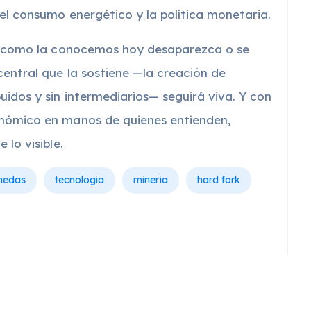
 el consumo energético y la política monetaria.
ría como la conocemos hoy desaparezca o se
central que la sostiene —la creación de
uidos y sin intermediarios— seguirá viva. Y con
onómico en manos de quienes entienden,
 lo visible.
nedas
tecnologia
mineria
hard fork
s Comunes En Criptomonedas
te: Bitcoin: Su Creciente Papel En La Política Mundial