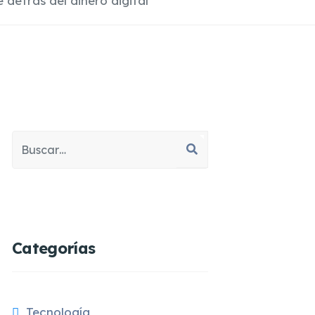
detrás del dinero digital
Buscar
Type 2 or more characters for results.
Categorías
Tecnología