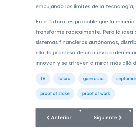
empujando los límites de la tecnología,
En el futuro, es probable que la mine
transforme radicalmente. Pero la idea 
sistemas financieros autónomos, distrib
ella, la promesa de un nuevo orden ec
innovan y se atreven a mirar más allá de
IA
futuro
guerras ia
criptomo
proof of stake
proof of work
Artículo Anterior: Los Fraudes Má
Artículo Siguien
Anterior
Siguiente