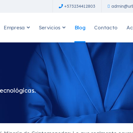
+573234412803
admin@urb
Empresa
Servicios
Blog
Contacto
Ac
tecnológicas.